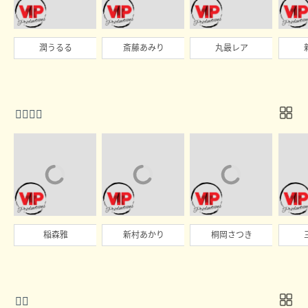
潤うるる
斎藤あみり
丸最レア

稲森雅
新村あかり
桐岡さつき
