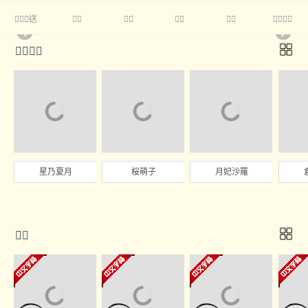
送





❮
❯

星乃夏月
桜萌子
月妃沙羅
