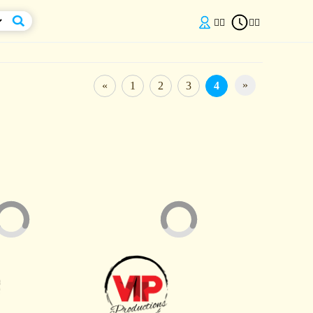


»
«
1
2
3
4