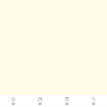



