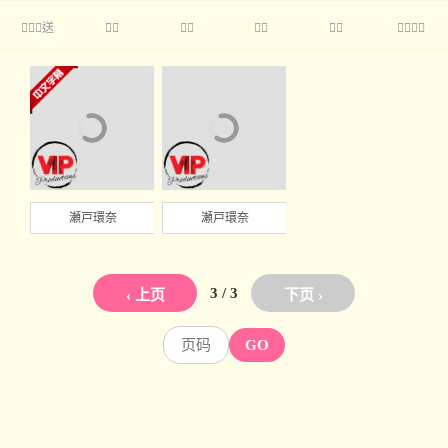
送





瀬戸環奈
瀬戸環奈
3 / 3
‹ 上页
下页 ›
GO