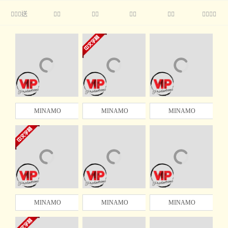
送





MINAMO
MINAMO
MINAMO
MINAMO
MINAMO
MINAMO