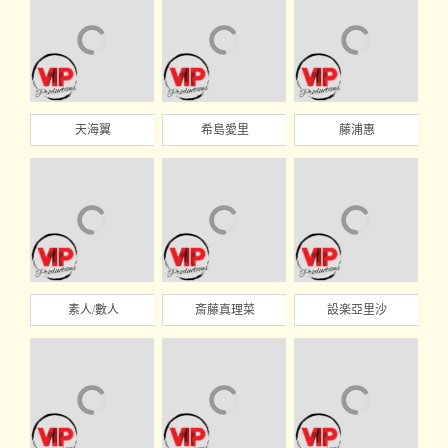
天海翼
希島愛里
藤浦惠
素人/數人
斎藤真理菜
設楽亞里沙