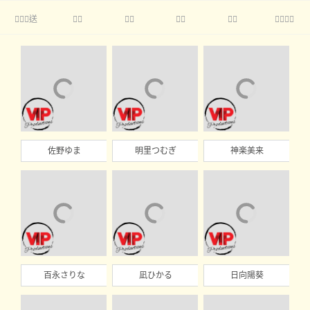
送





佐野ゆま
明里つむぎ
神楽美来
百永さりな
凪ひかる
日向陽葵